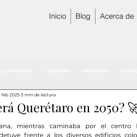
Inicio
Blog
Acerca de
LLO PERSONAL
LIDERAZGO
URBANISMO
CIUDA
 feb 2025
3 min de lectura
rá Querétaro en 2050? 
na, mientras caminaba por el centro hi
etuve frente a los diversos edificios colo