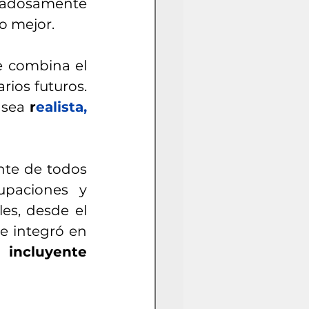
dadosamente 
o mejor. 
e combina el 
ios futuros. 
 sea 
r
ealista, 
nte de todos 
paciones y 
es, desde el 
e integró en 
 incluyente 