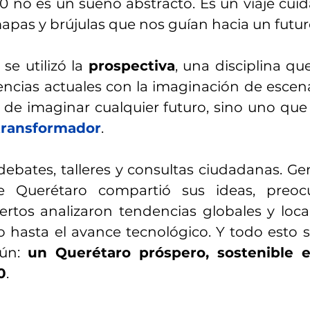
0 no es un sueño abstracto. Es un viaje cui
pas y brújulas que nos guían hacia un futur
se utilizó la 
prospectiva
, una disciplina qu
encias actuales con la imaginación de escenar
 de imaginar cualquier futuro, sino uno que
 transformador
.
ebates, talleres y consultas ciudadanas. Ge
e Querétaro compartió sus ideas, preocu
rtos analizaron tendencias globales y local
 hasta el avance tecnológico. Y todo esto s
ún: 
un Querétaro próspero, sostenible e
0
.