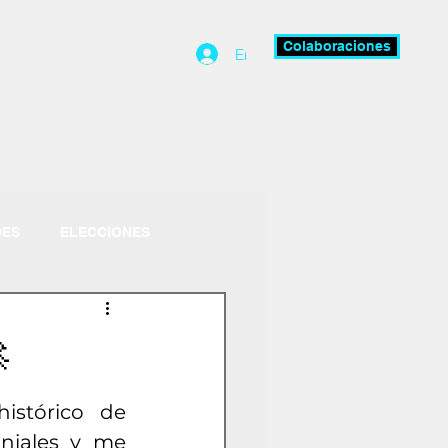
Colaboraciones
Entrar
DES
ELECCIONES

stórico de 
niales y me 