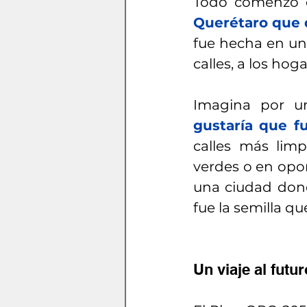
Todo comenzó c
Querétaro que
fue hecha en una
calles, a los hoga
Imagina por u
gustaría que f
calles más limp
verdes o en opor
una ciudad dond
fue la semilla q
Un viaje al futu