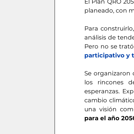
El Plan QRO 205
planeado, con ma
Para construirlo, 
análisis de tend
Pero no se trató
participativo y
Se organizaron d
los rincones d
esperanzas. Expe
cambio climático
una visión com
para el año 205