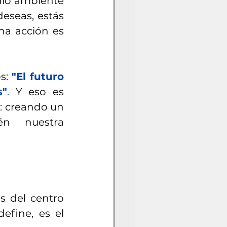
dio ambiente 
eseas, estás 
a acción es 
s: 
"El futuro 
s"
. 
Y eso es 
 creando un 
n nuestra 
s del centro 
fine, es el 