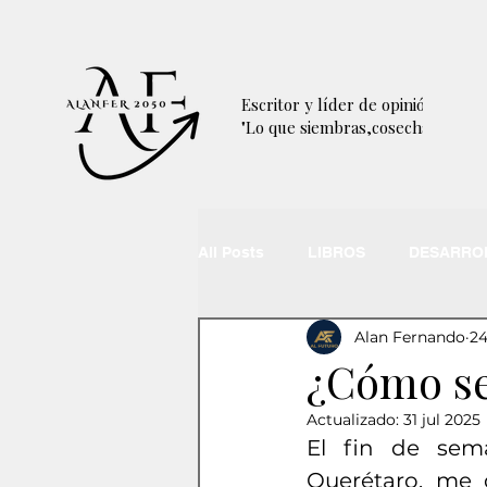
Escritor y
líder de opinión
"Lo que siembras,
cosechas"
All Posts
LIBROS
DESARRO
Alan Fernando
24
PLANEACIÓN
¿Cómo se
Actualizado:
31 jul 2025
El fin de sema
Querétaro, me d