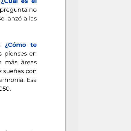
 
¿Cuál es el 
 pregunta no 
 lanzó a las 
: 
¿Cómo te 
s pienses en 
n más áreas 
z sueñas con 
armonía. Esa 
050.