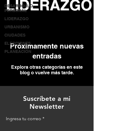
LIDERAZGO
DESARROLLO
PERSONAL
LIDERAZGO
URBANISMO
CIUDADES
ELECCIONES
Próximamente nuevas
PLANEACIÓN
entradas
Explora otras categorías en este
blog o vuelve más tarde.
Suscríbete a mi
Newsletter
Ingresa tu correo