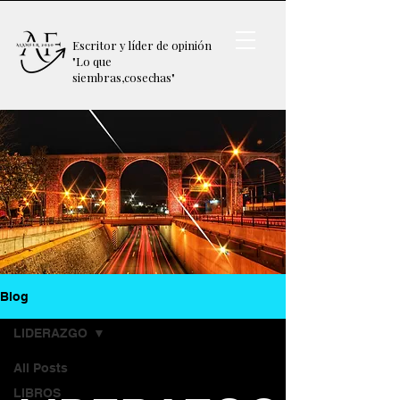
Escritor y
líder de opinión
"Lo que
siembras,
cosechas"
Blog
LIDERAZGO
All Posts
LIBROS