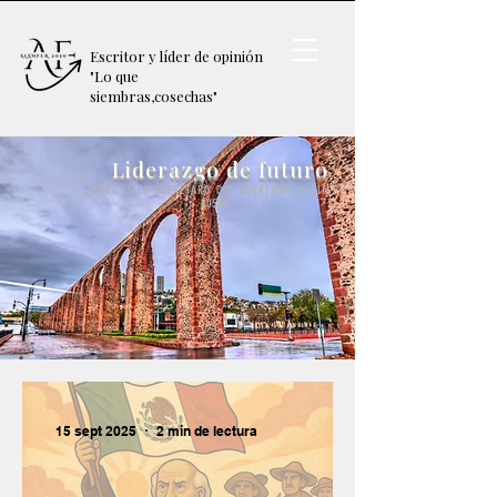
Escritor y
líder de opinión
"Lo que
siembras,
cosechas"
Liderazgo de futuro
¿CUÁL ES EL QUERÉTARO QUE QUEREMOS HACIA EL
2050?
15 sept 2025
2 min de lectura